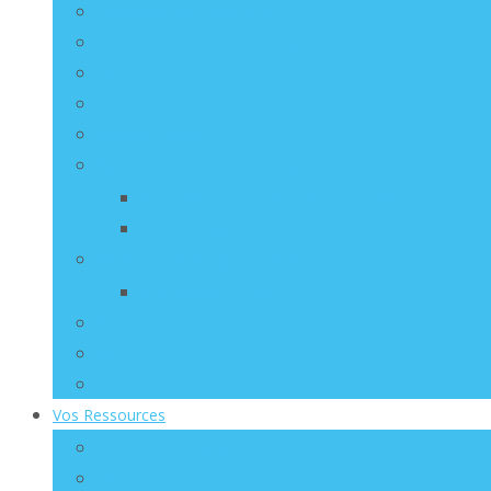
Fédération de l’Assurance
Fédération Nationale de l’Agroalimentaire
FNECS
FIECI
Services Publics
Syndicat Chimie Dauphiné Savoie
Assemblées Générales du 4 Juin 2021
Bulletin d’Adhésion
Syndicat Métallurgie de l’Isère
Site Internet du SMI CFE-CGC
SNECA
SNB
UNIR
Vos Ressources
Conseillers du Salarié
MSA