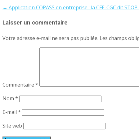
←
Application COPASS en entreprise : la CFE-CGC dit STOP 
Post
navigation
Laisser un commentaire
Votre adresse e-mail ne sera pas publiée.
Les champs oblig
Commentaire
*
Nom
*
E-mail
*
Site web