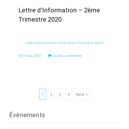
Lettre d’Information – 2ème
Trimestre 2020
Lettre-dinformation-UD38-2ème-Trimestre-2020-1
5 mai 2020
Leave a comment
Posts
1
2
3
4
Next »
navigation
Évènements