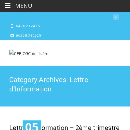
MENU
04 76 23 24 18
ud38@cfecgc.fr
Category Archives: Lettre
d’Information
05
Lettre d’Information – 2ème trimestre