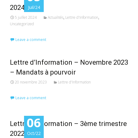
2024
Juil/24
5 juillet 2024
Actualités
,
Lettre d'Information
,
Uncategorized
Leave a comment
Lettre d’Information – Novembre 2023
– Mandats à pourvoir
20 novembre 2023
Lettre d'Information
Leave a comment
06
Lettre d’Information – 3ème trimestre
2022
Oct/22