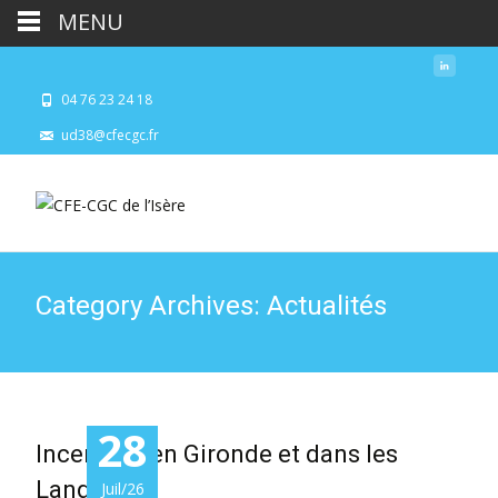
MENU
04 76 23 24 18
ud38@cfecgc.fr
Category Archives: Actualités
28
Incendies en Gironde et dans les
Landes :
Juil/26