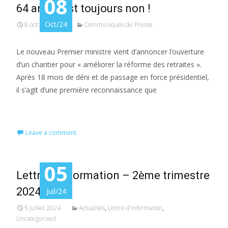
08
64 ans, c’est toujours non !
Oct/24
8 octobre 2024
Communiqués de Presse
Le nouveau Premier ministre vient d’annoncer l’ouverture
d’un chantier pour « améliorer la réforme des retraites ».
Après 18 mois de déni et de passage en force présidentiel,
il s’agit d’une première reconnaissance que
Read More…
Leave a comment
05
Lettre d’Information – 2ème trimestre
2024
Juil/24
5 juillet 2024
Actualités
,
Lettre d'Information
,
Uncategorized