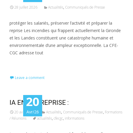
28 juillet 2026
Actualités
,
Communiqués de Presse
protéger les salariés, préserver l’activité et préparer la
reprise Les incendies qui frappent actuellement la Gironde
et les Landes constituent une catastrophe humaine et
environnementale d’une ampleur exceptionnelle. La CFE-
CGC adresse tout
Read More…
Leave a comment
20
IA EN ENTREPRISE :
Avr/26
20 avril 2026
Actualités
,
Communiqués de Presse
,
Formations
/ Réunions
actualités
,
cfecgc
,
informations