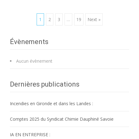
Posts
1
2
3
…
19
Next »
navigation
Évènements
Aucun évènement
Dernières publications
Incendies en Gironde et dans les Landes :
Comptes 2025 du Syndicat Chimie Dauphiné Savoie
IA EN ENTREPRISE :