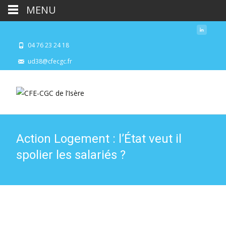
MENU
04 76 23 24 18
ud38@cfecgc.fr
Action Logement : l’État veut il
spolier les salariés ?