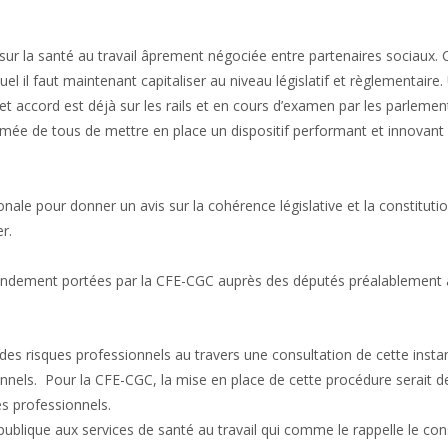
r la santé au travail âprement négociée entre partenaires sociaux. C
uel il faut maintenant capitaliser au niveau législatif et règlementaire.
cet accord est déjà sur les rails et en cours d’examen par les parlemen
irmée de tous de mettre en place un dispositif performant et innovant
ionale pour donner un avis sur la cohérence législative et la constituti
r.
’amendement portées par la CFE-CGC auprès des députés préalablement
 des risques professionnels au travers une consultation de cette insta
nnels. Pour la CFE-CGC, la mise en place de cette procédure serait d
es professionnels.
publique aux services de santé au travail qui comme le rappelle le cons