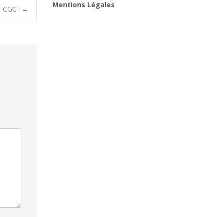
Mentions Légales
E-CGC !
→