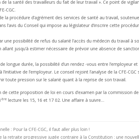
de la santé des travailleurs du fait de leur travail ». Ce point de vigilan
 CFE-CGC.
 de la procédure d’agrément des services de santé au travail, soutenu
’avis du Conseil qui impose au législateur d’inscrire cette procédur
r une possibilité de refus du salarié l’accès du médecin du travail à s
n allant jusqu’à estimer nécessaire de prévoir une absence de sanctio
 de longue durée, la possibilité d’un rendez -vous entre l’employeur et l
l’initiative de l’employeur. Le conseil rejoint l’analyse de la CFE-CGC 
ir toute pression sur le salarié quant à la reprise de son travail.
n de cette proposition de loi en cours d’examen par la commission des
ère
1
lecture les 15, 16 et 17 02. Une affaire à suivre…
e : Pour la CFE-CGC, il faut aller plus loin !
e la retraite progressive jugée contraire à la Constitution : une nouvell