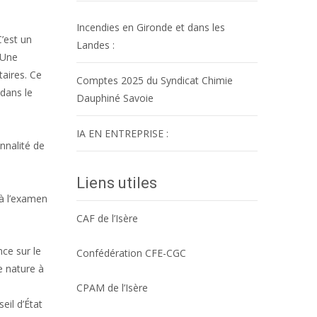
Incendies en Gironde et dans les
’est un
Landes :
 Une
taires. Ce
Comptes 2025 du Syndicat Chimie
 dans le
Dauphiné Savoie
IA EN ENTREPRISE :
onnalité de
Liens utiles
 à l’examen
CAF de l’Isère
nce sur le
Confédération CFE-CGC
e nature à
CPAM de l’Isère
eil d’État