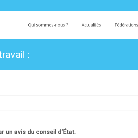
Skip
to
Qui sommes-nous ?
Actualités
Fédérations
content
ravail :
un avis du conseil d’État.