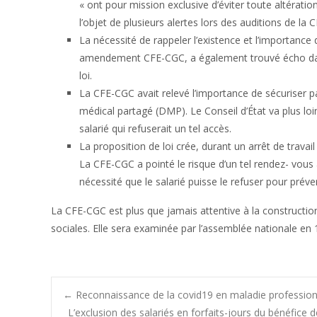
« ont pour mission exclusive d’éviter toute altération 
l’objet de plusieurs alertes lors des auditions de la
La nécessité de rappeler l’existence et l’importance
amendement CFE-CGC, a également trouvé écho dans l
loi.
La CFE-CGC avait relevé l’importance de sécuriser pa
médical partagé (DMP). Le Conseil d’État va plus loi
salarié qui refuserait un tel accès.
La proposition de loi crée, durant un arrêt de travail
La CFE-CGC a pointé le risque d’un tel rendez- vous à 
nécessité que le salarié puisse le refuser pour préven
La CFE-CGC est plus que jamais attentive à la constructio
sociales. Elle sera examinée par l’assemblée nationale en 
Post
←
Reconnaissance de la covid19 en maladie professionnell
L’exclusion des salariés en forfaits-jours du bénéfice d