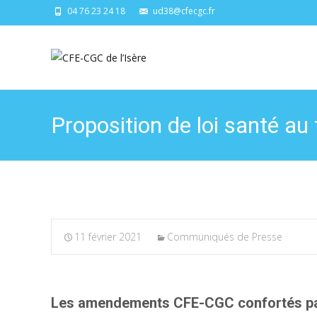
04 76 23 24 18
ud38@cfecgc.fr
Proposition de loi santé au t
11 février 2021
Communiqués de Presse
Les amendements CFE-CGC confortés par 