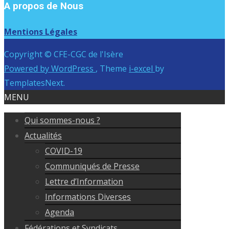
A propos de Nous
Mentions Légales
Copyright © CFE-CGC de l'Isère
Powered by WordPress
, Theme
i-excel
by
TemplatesNext.
MENU
Qui sommes-nous ?
Actualités
COVID-19
Communiqués de Presse
Lettre d’Information
Informations Diverses
Agenda
Fédérations et Syndicats