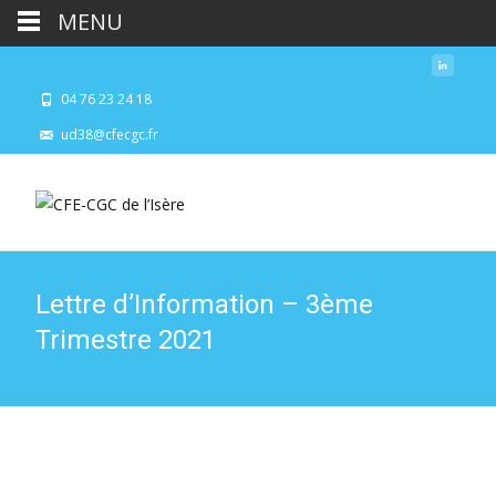
MENU
04 76 23 24 18
ud38@cfecgc.fr
Lettre d’Information – 3ème
Trimestre 2021