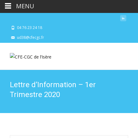
MENU
04 76 23 24 18
ud38@cfecgc.fr
Lettre d’Information – 1er
Trimestre 2020