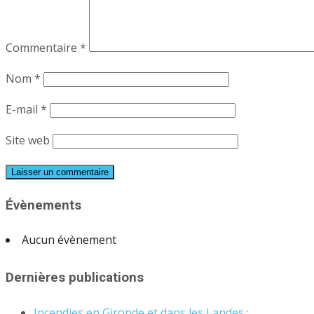
Commentaire
*
Nom
*
E-mail
*
Site web
Évènements
Aucun évènement
Dernières publications
Incendies en Gironde et dans les Landes :