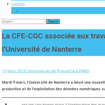
Contacts
Politique de cookies
Search
for:
La CFE-CGC associée aux trava
l’Université de Nanterre
17 mars 2021
Communiqués de Presse
Clara PARIS
Mardi 9 mars, l’Université de Nanterre a lancé une nouvell
production et de l’exploitation des données numériques s
aissant une bonne place à l’exploration des qu