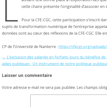
L
cette chaire présente l’originalité d’associer e
Pour la CFE-CGC, cette participation s’inscrit da
sujets de transformation numérique de l’entreprise appelan
données sont au cœur des réflexions de la CFE-CGC. Elle ente
CP de l’Université de Nanterre :
https://cfecgc.org/uploa
←
L’exclusion des salariés en forfaits-jours du bénéfice de 
Post
aides publiques : Un instrument de notre politique publiqu
navigation
Laisser un commentaire
Votre adresse e-mail ne sera pas publiée.
Les champs oblig