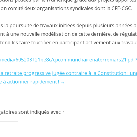
n son comité deux organisations syndicales dont la CFE-CGC.
ns la poursuite de travaux initiées depuis plusieurs années au
t à une nouvelle modélisation de cette dernière, de régulat
nd les faire fructifier en participant activement aux travaux
ds/media/605203121be8c/cpcommunchairenaterremars21.pdf
la retraite progressive jugée contraire à la Constitution : un
e à actionner rapidement !
→
atoires sont indiqués avec
*