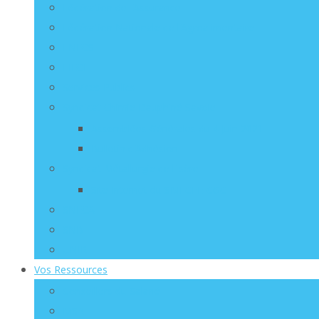
Fédération de l’Assurance
Fédération Nationale de l’Agroalimentaire
FNECS
FIECI
Services Publics
Syndicat Chimie Dauphiné Savoie
Assemblées Générales du 4 Juin 2021
Bulletin d’Adhésion
Syndicat Métallurgie de l’Isère
Site Internet du SMI CFE-CGC
SNECA
SNB
UNIR
Vos Ressources
Conseillers du Salarié
MSA