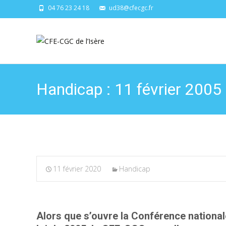
04 76 23 24 18
ud38@cfecgc.fr
Handicap : 11 février 2005 
11 février 2020
Handicap
Alors que s’ouvre la Conférence nationale