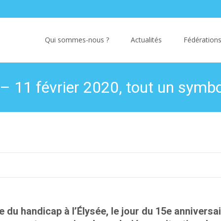
Skip
to
Qui sommes-nous ?
Actualités
Fédérations
content
– 11 février 2020, tout un symbo
 du handicap à l’Élysée, le jour du 15e anniversai