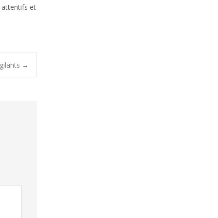
attentifs et
gilants
→