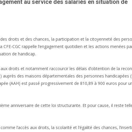
agement au service des salariés en situation de
té des droits et des chances, la participation et la citoyenneté des per
la CFE-CGC rappelle l’engagement quotidien et les actions menées par
uation de handicap.
aux droits et notamment raccourcir les délais d’obtention de la reco
RQTH) auprès des maisons départementales des personnes handicapées
dicapée (AAH) est passé progressivement de 810,89 à 900 euros pour 
me anniversaire de cette loi structurante. Et pour cause, il reste tel
mme l’accès aux droits, la scolarité et l’égalité des chances, l’insert