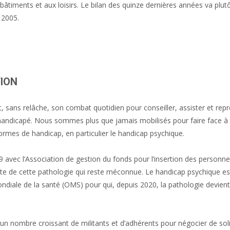
bâtiments et aux loisirs. Le bilan des quinze dernières années va plut
r 2005.
TION
t, sans relâche, son combat quotidien pour conseiller, assister et repr
t handicapé. Nous sommes plus que jamais mobilisés pour faire face à 
rmes de handicap, en particulier le handicap psychique.
9 avec l’Association de gestion du fonds pour l’insertion des personn
e de cette pathologie qui reste méconnue. Le handicap psychique es
ondiale de la santé (OMS) pour qui, depuis 2020, la pathologie devient
 un nombre croissant de militants et d’adhérents pour négocier de sol