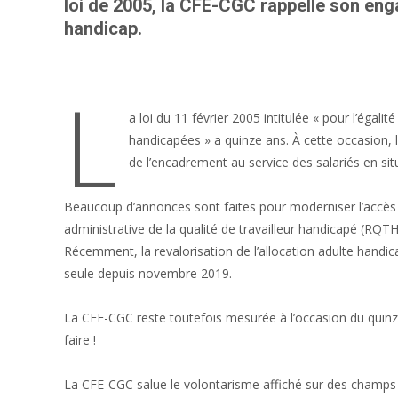
loi de 2005, la CFE-CGC rappelle son eng
handicap.
L
a loi du 11 février 2005 intitulée « pour l’égali
handicapées » a quinze ans. À cette occasion, 
de l’encadrement au service des salariés en sit
Beaucoup d’annonces sont faites pour moderniser l’accès 
administrative de la qualité de travailleur handicapé (
Récemment, la revalorisation de l’allocation adulte han
seule depuis novembre 2019.
La CFE-CGC reste toutefois mesurée à l’occasion du quinziè
faire !
La CFE-CGC salue le volontarisme affiché sur des champs co