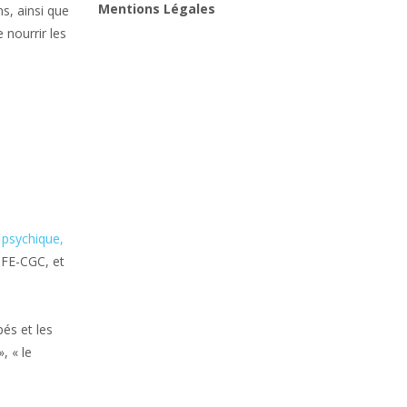
Mentions Légales
s, ainsi que
 nourrir les
 psychique,
CFE-CGC, et
pés et les
, « le