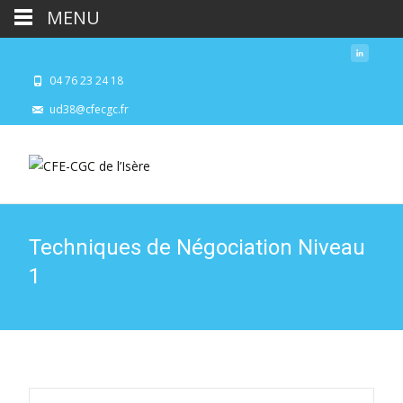
MENU
04 76 23 24 18
ud38@cfecgc.fr
Techniques de Négociation Niveau
1