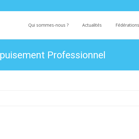
Skip
to
Qui sommes-nous ?
Actualités
Fédérations
content
Epuisement Professionnel