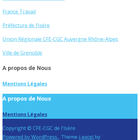
France Travail
Préfecture de l’Isère
Union Régionale CFE-CGC Auvergne Rhône-Alpes
Ville de Grenoble
A propos de Nous
Mentions Légales
A propos de Nous
Mentions Légales
Copyright © CFE-CGC de l'Isère
Powered by WordPress
, Theme
i-excel
by