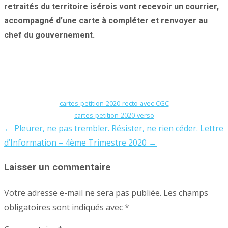
retraités du territoire isérois vont recevoir un courrier,
accompagné d’une carte à compléter et renvoyer au
chef du gouvernement.
cartes-petition-2020-recto-avec-CGC
cartes-petition-2020-verso
←
Pleurer, ne pas trembler. Résister, ne rien céder.
Lettre
Post
d’Information – 4ème Trimestre 2020
→
navigation
Laisser un commentaire
Votre adresse e-mail ne sera pas publiée.
Les champs
obligatoires sont indiqués avec
*