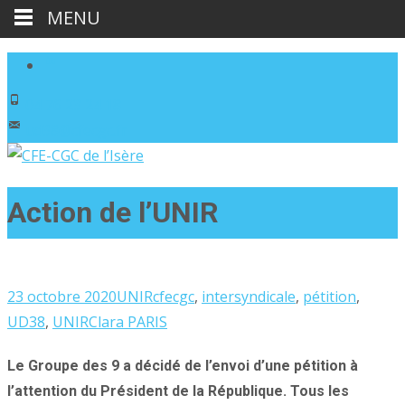
MENU
04 76 23 24 18
ud38@cfecgc.fr
Action de l’UNIR
23 octobre 2020
UNIR
cfecgc
,
intersyndicale
,
pétition
,
UD38
,
UNIR
Clara PARIS
Le Groupe des 9 a décidé de l’envoi d’une pétition à
l’attention du Président de la République. Tous les