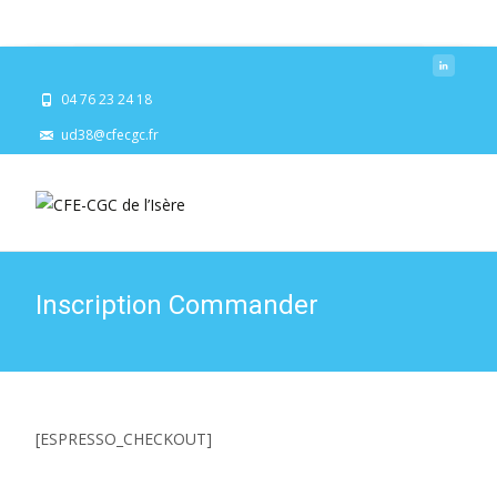
04 76 23 24 18
ud38@cfecgc.fr
Inscription Commander
[ESPRESSO_CHECKOUT]